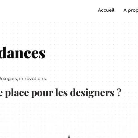
Accueil
A pro
dances
logies, innovations.
e place pour les designers ?