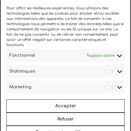
Pour offrir les meilleures expériences, nous utilisons des
Guide pratique :
technologies telles que les cookies pour stocker et/ou accéder
Comment présenter un
aux informations des appareils. Le fait de consentir à ces
technologies nous permettra de traiter des données telles que le
design sans finir frustré·e
comportement de navigation ou les ID uniques sur ce site. Le
fait de ne pas consentir ou de retirer son consentement peut
avoir un effet négatif sur certaines caractéristiques et
Lire la suite
fonctions.
Fonctionnel
Toujours activé
Tendances UX/UI 2025 :
Qu’est-ce que j’en retiens
Statistiques
?
Marketing
Lire la suite
Accepter
Refuser