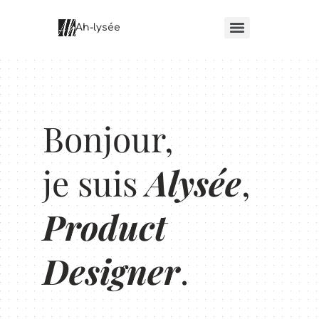
principal
Ah-lysée
Bonjour,
je suis
Alysée
,
Product
Designer
.