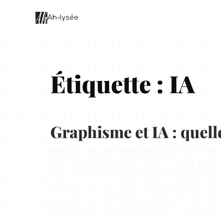
principal
Ah-lysée
Étiquette :
IA
Graphisme et IA : quell